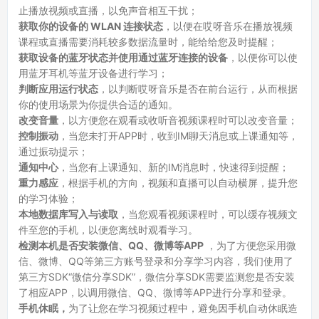
止播放视频或直播，以免声音相互干扰；
获取你的设备的 WLAN 连接状态
，以便在哎呀音乐在播放视频
课程或直播需要消耗较多数据流量时，能给给您及时提醒；
获取设备的蓝牙状态并使用通过蓝牙连接的设备
，以便你可以使
用蓝牙耳机等蓝牙设备进行学习；
判断应用运行状态
，以判断哎呀音乐是否在前台运行，从而根据
你的使用场景为你提供合适的通知。
改变音量
，以方便您在观看或收听音视频课程时可以改变音量；
控制振动
，当您未打开APP时，收到IM聊天消息或上课通知等，
通过振动提示；
通知中心
，当您有上课通知、新的IM消息时，快速得到提醒；
重力感应
，根据手机的方向，视频和直播可以自动横屏，提升您
的学习体验；
本地数据库写入与读取
，当您观看视频课程时，可以缓存视频文
件至您的手机，以便您离线时观看学习。
检测本机是否安装微信、QQ、微博等APP
，为了方便您采用微
信、微博、QQ等第三方账号登录和分享学习内容，我们使用了
第三方SDK“微信分享SDK”，微信分享SDK需要监测您是否安装
了相应APP，以调用微信、QQ、微博等APP进行分享和登录。
手机休眠，
为了让您在学习视频过程中，避免因手机自动休眠造