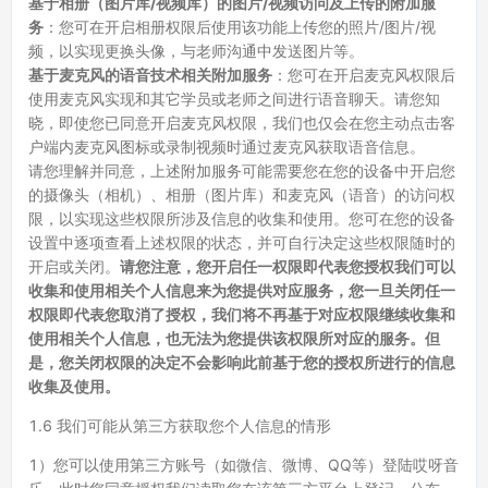
基于相册（图片库/视频库）的图片/视频访问及上传的附加服
务
：您可在开启相册权限后使用该功能上传您的照片/图片/视
频，以实现更换头像，与老师沟通中发送图片等。
基于麦克风的语音技术相关附加服务
：您可在开启麦克风权限后
使用麦克风实现和其它学员或老师之间进行语音聊天。请您知
晓，即使您已同意开启麦克风权限，我们也仅会在您主动点击客
户端内麦克风图标或录制视频时通过麦克风获取语音信息。
请您理解并同意，上述附加服务可能需要您在您的设备中开启您
的摄像头（相机）、相册（图片库）和麦克风（语音）的访问权
限，以实现这些权限所涉及信息的收集和使用。您可在您的设备
设置中逐项查看上述权限的状态，并可自行决定这些权限随时的
开启或关闭。
请您注意，您开启任一权限即代表您授权我们可以
收集和使用相关个人信息来为您提供对应服务，您一旦关闭任一
权限即代表您取消了授权，我们将不再基于对应权限继续收集和
使用相关个人信息，也无法为您提供该权限所对应的服务。但
是，您关闭权限的决定不会影响此前基于您的授权所进行的信息
收集及使用。
1.6 我们可能从第三方获取您个人信息的情形
1）您可以使用第三方账号（如微信、微博、QQ等）登陆哎呀音